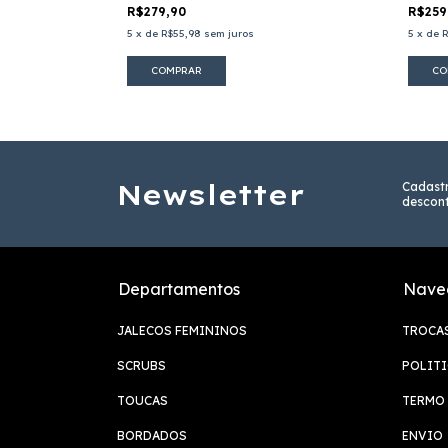
R$279,90
R$259
5
x
de
R$55,98
sem juros
5
x
de
R
COMPRAR
CO
Newsletter
Cadast
descont
Departamentos
Nave
JALECOS FEMININOS
TROCA
SCRUBS
POLITI
TOUCAS
TERMO 
BORDADOS
ENVIO