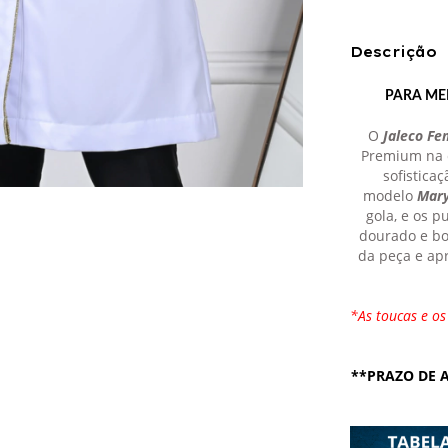
Descrição
PARA ME
O
Jaleco Fe
Premium na c
sofisticaç
modelo
Mar
gola, e os
dourado e bo
da peça e ap
*As toucas e o
**PRAZO DE A