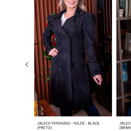
DINE -
JALECO FEMININO - NILDE - BLACK
JALEC
O)
(PRETO)
(BRAN