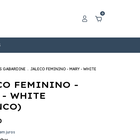
0
S
S GABARDINE
.
JALECO FEMININO - MARY - WHITE
CO FEMININO -
 - WHITE
NCO)
0
em juros
alhes