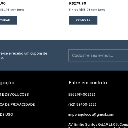
,90
R$279,90
$51,98
sem juros
5
x
de
R$55,98
sem juros
MPRAR
COMPRAR
re-se e receba um cupom de
o.
gação
Entre em contato
S E DEVOLUCOES
5562984002323
CA DE PRIVACIDADE
(62) 98400-2323
DE USO
imperiojalecos@gmail.com
AV. Emilío Santos Qd.19 Lt.09, Conj