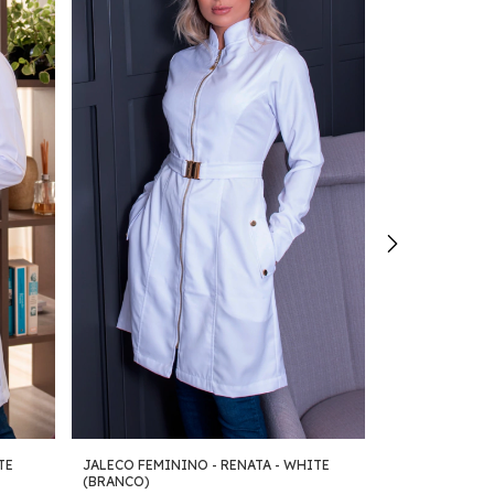
TE
JALECO FEMININO - RENATA - WHITE
JALECO FEMIN
(BRANCO)
- WHITE (BRA