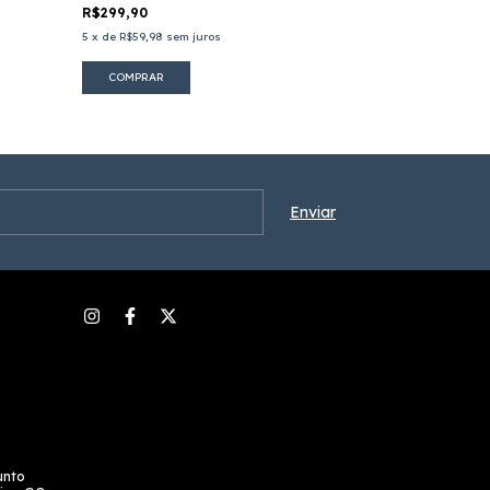
R$299,90
R$279,90
5
x
de
R$59,98
sem juros
5
x
de
R$55,98
se
COMPRAR
COMPRAR
unto