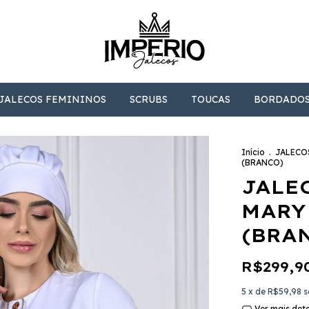
JALECOS FEMININOS
SCRUBS
TOUCAS
BORDADO
Início
.
JALECO
(BRANCO)
JALE
MARY
(BRA
R$299,9
5
x de
R$59,98
s
Ver mais det