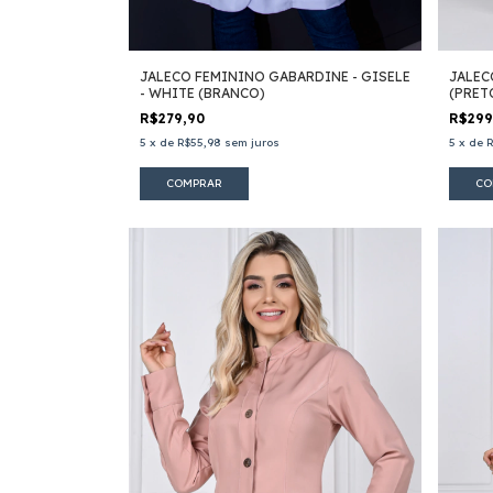
JALECO FEMININO GABARDINE - GISELE
JALEC
- WHITE (BRANCO)
(PRET
R$279,90
R$29
5
x
de
R$55,98
sem juros
5
x
de
R
COMPRAR
CO