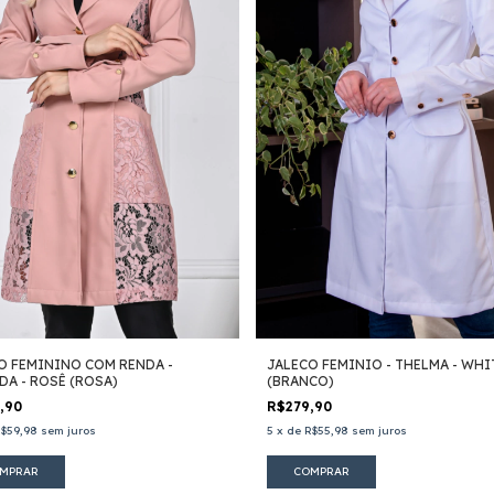
O FEMININO COM RENDA -
JALECO FEMINIO - THELMA - WHI
DA - ROSÊ (ROSA)
(BRANCO)
9,90
R$279,90
$59,98
sem juros
5
x
de
R$55,98
sem juros
MPRAR
COMPRAR