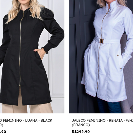
O FEMININO - LUANA - BLACK
JALECO FEMININO - RENATA - WH
O)
(BRANCO)
9,90
R$299,90