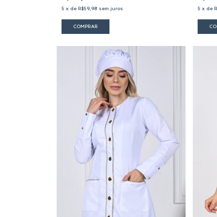
5
x
de
R$59,98
sem juros
5
x
de
R
COMPRAR
CO