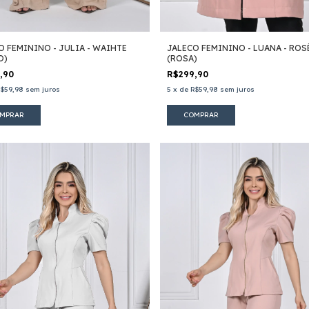
O FEMININO - JULIA - WAIHTE
JALECO FEMININO - LUANA - ROS
O)
(ROSA)
9,90
R$299,90
$59,98
sem juros
5
x
de
R$59,98
sem juros
MPRAR
COMPRAR