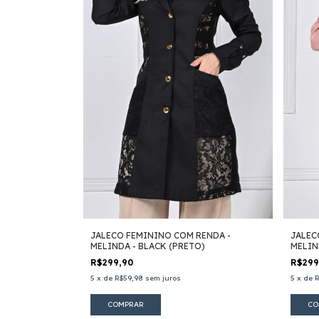
JALECO FEMININO COM RENDA -
JALEC
MELINDA - BLACK (PRETO)
MELIN
R$299,90
R$29
5
x
de
R$59,98
sem juros
5
x
de
R
COMPRAR
CO