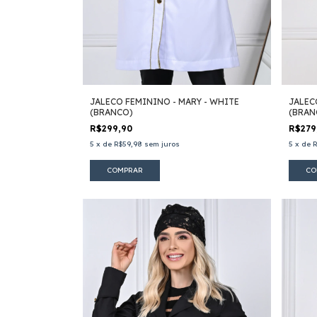
JALECO FEMININO - MARY - WHITE
JALEC
(BRANCO)
(BRAN
R$299,90
R$279
5
x
de
R$59,98
sem juros
5
x
de
R
COMPRAR
CO