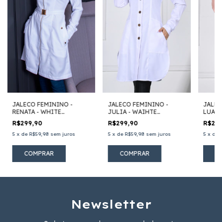
JALECO FEMININO -
JALECO FEMININO -
JALEC
RENATA - WHITE
JULIA - WAIHTE
LUANA
(BRANCO)
(BRANCO)
R$299,90
R$299,90
R$29
5
x
de
R$59,98
sem juros
5
x
de
R$59,98
sem juros
5
x
de
COMPRAR
COMPRAR
C
Newsletter