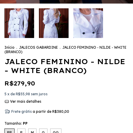
Início
.
JALECOS GABARDINE
.
JALECO FEMININO - NILDE - WHITE
(BRANCO)
JALECO FEMININO - NILDE
- WHITE (BRANCO)
R$279,90
5
x de
R$55,98
sem juros
Ver mais detalhes
Frete grátis
a partir de
R$380,00
Tamanho:
PP
PP
P
M
G
GG